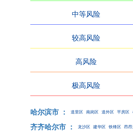
中等风险
较高风险
高风险
极高风险
哈尔滨市 ：
道里区
南岗区
道外区
平房区
齐齐哈尔市 ：
龙沙区
建华区
铁锋区
昂昂