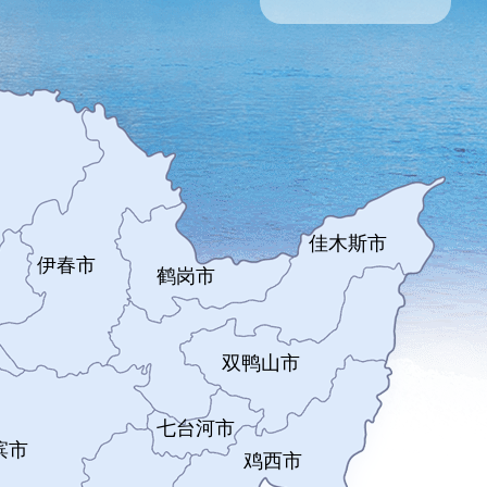
佳木斯市
伊春市
鹤岗市
双鸭山市
七台河市
滨市
鸡西市