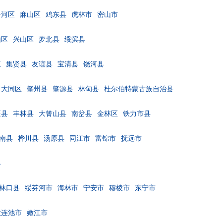
子河区
麻山区
鸡东县
虎林市
密山市
山区
兴山区
萝北县
绥滨县
区
集贤县
友谊县
宝清县
饶河县
大同区
肇州县
肇源县
林甸县
杜尔伯特蒙古族自治县
旺县
丰林县
大箐山县
南岔县
金林区
铁力市县
南县
桦川县
汤原县
同江市
富锦市
抚远市
县
林口县
绥芬河市
海林市
宁安市
穆棱市
东宁市
大连池市
嫩江市