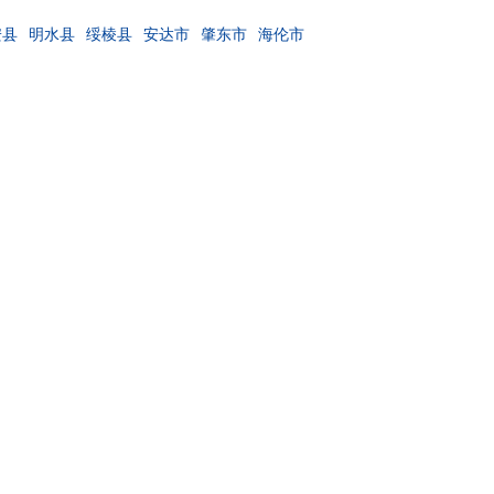
安县
明水县
绥棱县
安达市
肇东市
海伦市