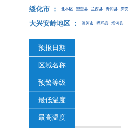
绥化市 ：
北林区
望奎县
兰西县
青冈县
庆
大兴安岭地区 ：
漠河市
呼玛县
塔河县
预报日期
区域名称
预警等级
最低温度
最高温度