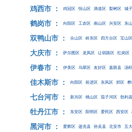
鸡西市 ：
鸡冠区
恒山区
滴道区
梨树区
城
鹤岗市 ：
向阳区
工农区
南山区
兴安区
东
双鸭山市 ：
尖山区
岭东区
四方台区
宝山
大庆市 ：
萨尔图区
龙凤区
让胡路区
红岗区
伊春市 ：
伊美区
乌翠区
友好区
嘉荫县
汤
佳木斯市 ：
向阳区
前进区
东风区
郊区
桦
七台河市 ：
新兴区
桃山区
茄子河区
勃利
牡丹江市 ：
东安区
阳明区
爱民区
西安区
黑河市 ：
爱辉区
逊克县
孙吴县
北安市
五