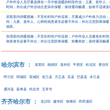
户外作业人员尽量选择在一天中较温暖的时段作业；儿童、老年人、
时间；外出或户外活动注意添衣保暖；保持通讯畅通，如有不适请及
采取室内供暖措施；不宜长时间户外逗留，尽量减少户外体力活动；
间；儿童、老年人、心肺疾病患者非必要不外出；外出注意防寒保暖
就医。
加强室内供暖措施；不宜长时间户外逗留；户外作业人员避免长时间
病患者非必要不外出；外出注意防寒保暖、热餐热饮；保持通讯畅通
哈尔滨市 ：
道里区
南岗区
道外区
平房区
松北区
香坊区
呼兰区
阿城区
双城区
依兰县
方正县
宾县
巴彦县
木兰县
通河县
延寿县
尚志市
五常市
齐齐哈尔市 ：
龙沙区
建华区
铁锋区
昂昂溪区