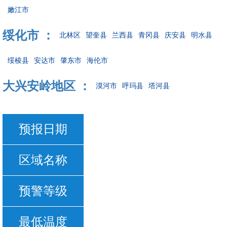
嫩江市
绥化市 ：
北林区
望奎县
兰西县
青冈县
庆安县
明水县
绥棱县
安达市
肇东市
海伦市
大兴安岭地区 ：
漠河市
呼玛县
塔河县
预报日期
区域名称
预警等级
最低温度