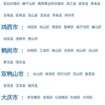
富拉尔基区
碾子山区
梅里斯达斡尔族区
龙江县
依安县
泰来县
甘南县
富裕县
克山县
克东县
拜泉县
讷河市
鸡西市 ：
鸡冠区
恒山区
滴道区
梨树区
城子河区
麻山区
鸡东县
虎林市
密山市
鹤岗市 ：
向阳区
工农区
南山区
兴安区
东山区
兴山区
萝北县
绥滨县
双鸭山市 ：
尖山区
岭东区
四方台区
宝山区
集贤县
友谊县
宝清县
饶河县
大庆市 ：
萨尔图区
龙凤区
让胡路区
红岗区
大同区