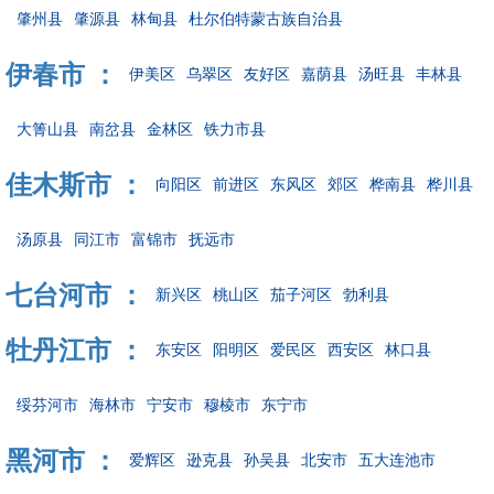
肇州县
肇源县
林甸县
杜尔伯特蒙古族自治县
伊春市 ：
伊美区
乌翠区
友好区
嘉荫县
汤旺县
丰林县
大箐山县
南岔县
金林区
铁力市县
佳木斯市 ：
向阳区
前进区
东风区
郊区
桦南县
桦川县
汤原县
同江市
富锦市
抚远市
七台河市 ：
新兴区
桃山区
茄子河区
勃利县
牡丹江市 ：
东安区
阳明区
爱民区
西安区
林口县
绥芬河市
海林市
宁安市
穆棱市
东宁市
黑河市 ：
爱辉区
逊克县
孙吴县
北安市
五大连池市