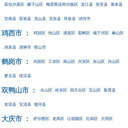
富拉尔基区
碾子山区
梅里斯达斡尔族区
龙江县
依安县
泰来县
甘南县
富裕县
克山县
克东县
拜泉县
讷河市
鸡西市 ：
鸡冠区
恒山区
滴道区
梨树区
城子河区
麻山区
鸡东县
虎林市
密山市
鹤岗市 ：
向阳区
工农区
南山区
兴安区
东山区
兴山区
萝北县
绥滨县
双鸭山市 ：
尖山区
岭东区
四方台区
宝山区
集贤县
友谊县
宝清县
饶河县
大庆市 ：
萨尔图区
龙凤区
让胡路区
红岗区
大同区