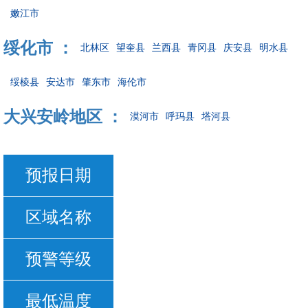
嫩江市
绥化市 ：
北林区
望奎县
兰西县
青冈县
庆安县
明水县
绥棱县
安达市
肇东市
海伦市
大兴安岭地区 ：
漠河市
呼玛县
塔河县
预报日期
区域名称
预警等级
最低温度