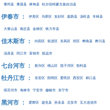
肇州县
肇源县
林甸县
杜尔伯特蒙古族自治县
伊春市 ：
伊美区
乌翠区
友好区
嘉荫县
汤旺县
丰林县
大箐山县
南岔县
金林区
铁力市县
佳木斯市 ：
向阳区
前进区
东风区
郊区
桦南县
桦川县
汤原县
同江市
富锦市
抚远市
七台河市 ：
新兴区
桃山区
茄子河区
勃利县
牡丹江市 ：
东安区
阳明区
爱民区
西安区
林口县
绥芬河市
海林市
宁安市
穆棱市
东宁市
黑河市 ：
爱辉区
逊克县
孙吴县
北安市
五大连池市