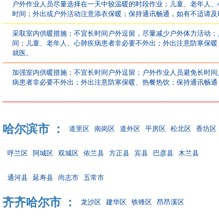
户外作业人员尽量选择在一天中较温暖的时段作业；儿童、老年人、
时间；外出或户外活动注意添衣保暖；保持通讯畅通，如有不适请及
采取室内供暖措施；不宜长时间户外逗留，尽量减少户外体力活动；
间；儿童、老年人、心肺疾病患者非必要不外出；外出注意防寒保暖
就医。
加强室内供暖措施；不宜长时间户外逗留；户外作业人员避免长时间
病患者非必要不外出；外出注意防寒保暖、热餐热饮；保持通讯畅通
哈尔滨市 ：
道里区
南岗区
道外区
平房区
松北区
香坊区
呼兰区
阿城区
双城区
依兰县
方正县
宾县
巴彦县
木兰县
通河县
延寿县
尚志市
五常市
齐齐哈尔市 ：
龙沙区
建华区
铁锋区
昂昂溪区