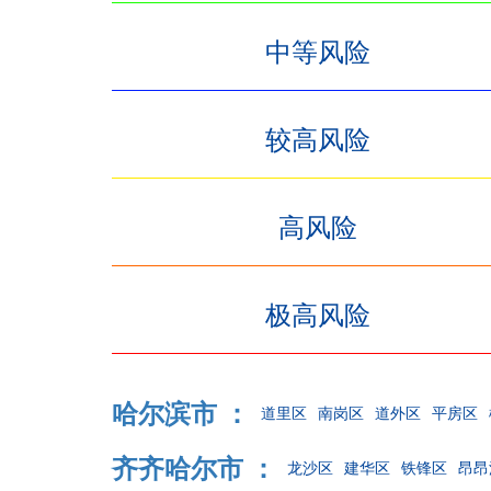
中等风险
较高风险
高风险
极高风险
哈尔滨市 ：
道里区
南岗区
道外区
平房区
齐齐哈尔市 ：
龙沙区
建华区
铁锋区
昂昂