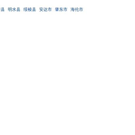
安县
明水县
绥棱县
安达市
肇东市
海伦市