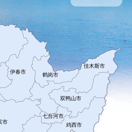
佳木斯市
伊春市
鹤岗市
双鸭山市
七台河市
滨市
鸡西市