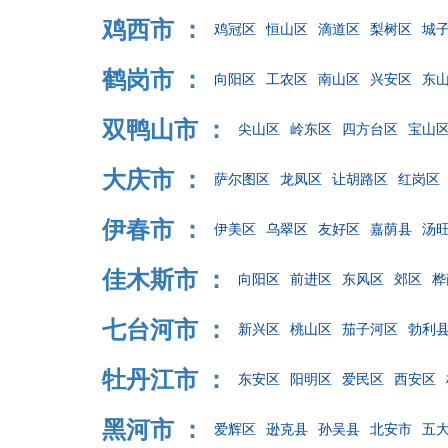
鸡西市 ：
鸡冠区
恒山区
滴道区
梨树区
城
鹤岗市 ：
向阳区
工农区
南山区
兴安区
东
双鸭山市 ：
尖山区
岭东区
四方台区
宝山
大庆市 ：
萨尔图区
龙凤区
让胡路区
红岗区
伊春市 ：
伊美区
乌翠区
友好区
嘉荫县
汤
佳木斯市 ：
向阳区
前进区
东风区
郊区
桦
七台河市 ：
新兴区
桃山区
茄子河区
勃利
牡丹江市 ：
东安区
阳明区
爱民区
西安区
黑河市 ：
爱辉区
逊克县
孙吴县
北安市
五