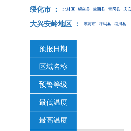
绥化市 ：
北林区
望奎县
兰西县
青冈县
庆
大兴安岭地区 ：
漠河市
呼玛县
塔河县
预报日期
区域名称
预警等级
最低温度
最高温度