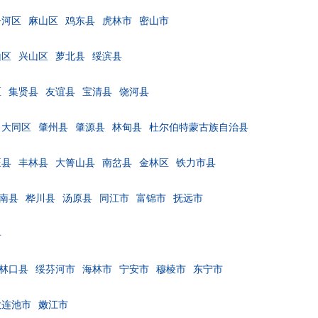
子河区
麻山区
鸡东县
虎林市
密山市
山区
兴山区
萝北县
绥滨县
区
集贤县
友谊县
宝清县
饶河县
大同区
肇州县
肇源县
林甸县
杜尔伯特蒙古族自治县
旺县
丰林县
大箐山县
南岔县
金林区
铁力市县
南县
桦川县
汤原县
同江市
富锦市
抚远市
县
林口县
绥芬河市
海林市
宁安市
穆棱市
东宁市
大连池市
嫩江市