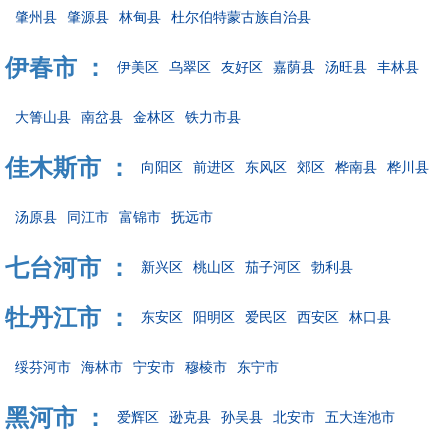
肇州县
肇源县
林甸县
杜尔伯特蒙古族自治县
伊春市 ：
伊美区
乌翠区
友好区
嘉荫县
汤旺县
丰林县
大箐山县
南岔县
金林区
铁力市县
佳木斯市 ：
向阳区
前进区
东风区
郊区
桦南县
桦川县
汤原县
同江市
富锦市
抚远市
七台河市 ：
新兴区
桃山区
茄子河区
勃利县
牡丹江市 ：
东安区
阳明区
爱民区
西安区
林口县
绥芬河市
海林市
宁安市
穆棱市
东宁市
黑河市 ：
爱辉区
逊克县
孙吴县
北安市
五大连池市