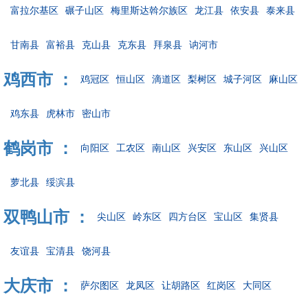
富拉尔基区
碾子山区
梅里斯达斡尔族区
龙江县
依安县
泰来县
甘南县
富裕县
克山县
克东县
拜泉县
讷河市
鸡西市 ：
鸡冠区
恒山区
滴道区
梨树区
城子河区
麻山区
鸡东县
虎林市
密山市
鹤岗市 ：
向阳区
工农区
南山区
兴安区
东山区
兴山区
萝北县
绥滨县
双鸭山市 ：
尖山区
岭东区
四方台区
宝山区
集贤县
友谊县
宝清县
饶河县
大庆市 ：
萨尔图区
龙凤区
让胡路区
红岗区
大同区