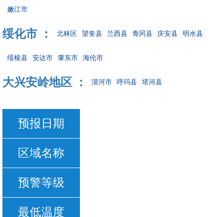
嫩江市
绥化市 ：
北林区
望奎县
兰西县
青冈县
庆安县
明水县
绥棱县
安达市
肇东市
海伦市
大兴安岭地区 ：
漠河市
呼玛县
塔河县
预报日期
区域名称
预警等级
最低温度