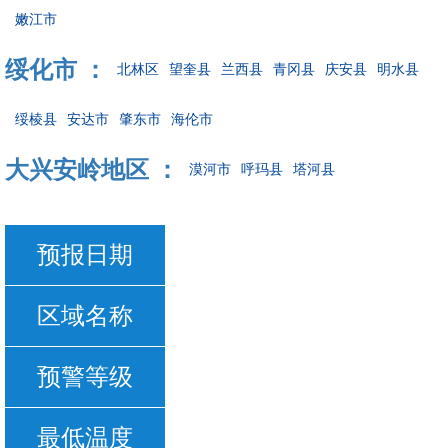
嫩江市
绥化市 ：
北林区
望奎县
兰西县
青冈县
庆安县
明水县
绥棱县
安达市
肇东市
海伦市
大兴安岭地区 ：
漠河市
呼玛县
塔河县
预报日期
区域名称
预警等级
最低温度