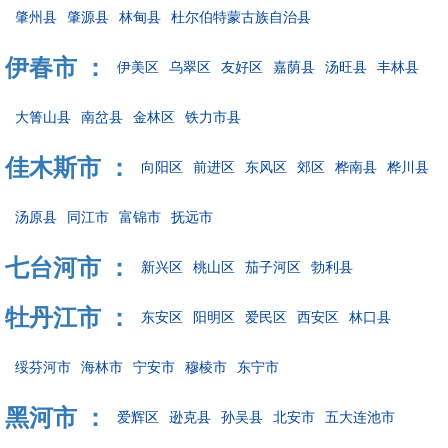
肇州县
肇源县
林甸县
杜尔伯特蒙古族自治县
伊春市 ：
伊美区
乌翠区
友好区
嘉荫县
汤旺县
丰林县
大箐山县
南岔县
金林区
铁力市县
佳木斯市 ：
向阳区
前进区
东风区
郊区
桦南县
桦川县
汤原县
同江市
富锦市
抚远市
七台河市 ：
新兴区
桃山区
茄子河区
勃利县
牡丹江市 ：
东安区
阳明区
爱民区
西安区
林口县
绥芬河市
海林市
宁安市
穆棱市
东宁市
黑河市 ：
爱辉区
逊克县
孙吴县
北安市
五大连池市