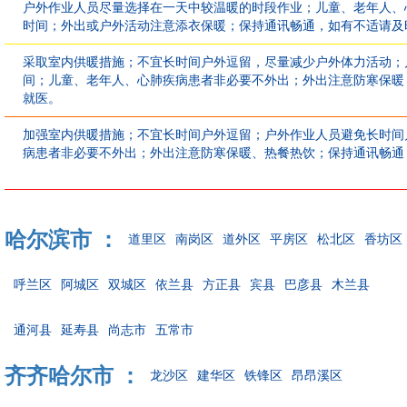
户外作业人员尽量选择在一天中较温暖的时段作业；儿童、老年人、
时间；外出或户外活动注意添衣保暖；保持通讯畅通，如有不适请及
采取室内供暖措施；不宜长时间户外逗留，尽量减少户外体力活动；
间；儿童、老年人、心肺疾病患者非必要不外出；外出注意防寒保暖
就医。
加强室内供暖措施；不宜长时间户外逗留；户外作业人员避免长时间
病患者非必要不外出；外出注意防寒保暖、热餐热饮；保持通讯畅通
哈尔滨市 ：
道里区
南岗区
道外区
平房区
松北区
香坊区
呼兰区
阿城区
双城区
依兰县
方正县
宾县
巴彦县
木兰县
通河县
延寿县
尚志市
五常市
齐齐哈尔市 ：
龙沙区
建华区
铁锋区
昂昂溪区