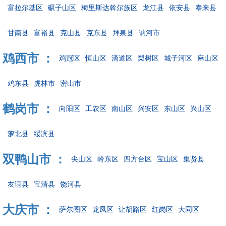
富拉尔基区
碾子山区
梅里斯达斡尔族区
龙江县
依安县
泰来县
甘南县
富裕县
克山县
克东县
拜泉县
讷河市
鸡西市 ：
鸡冠区
恒山区
滴道区
梨树区
城子河区
麻山区
鸡东县
虎林市
密山市
鹤岗市 ：
向阳区
工农区
南山区
兴安区
东山区
兴山区
萝北县
绥滨县
双鸭山市 ：
尖山区
岭东区
四方台区
宝山区
集贤县
友谊县
宝清县
饶河县
大庆市 ：
萨尔图区
龙凤区
让胡路区
红岗区
大同区