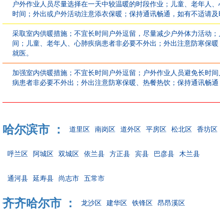
户外作业人员尽量选择在一天中较温暖的时段作业；儿童、老年人、
时间；外出或户外活动注意添衣保暖；保持通讯畅通，如有不适请及
采取室内供暖措施；不宜长时间户外逗留，尽量减少户外体力活动；
间；儿童、老年人、心肺疾病患者非必要不外出；外出注意防寒保暖
就医。
加强室内供暖措施；不宜长时间户外逗留；户外作业人员避免长时间
病患者非必要不外出；外出注意防寒保暖、热餐热饮；保持通讯畅通
哈尔滨市 ：
道里区
南岗区
道外区
平房区
松北区
香坊区
呼兰区
阿城区
双城区
依兰县
方正县
宾县
巴彦县
木兰县
通河县
延寿县
尚志市
五常市
齐齐哈尔市 ：
龙沙区
建华区
铁锋区
昂昂溪区