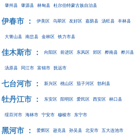
肇州县
肇源县
林甸县
杜尔伯特蒙古族自治县
伊春市 ：
伊美区
乌翠区
友好区
嘉荫县
汤旺县
丰林县
大箐山县
南岔县
金林区
铁力市县
佳木斯市 ：
向阳区
前进区
东风区
郊区
桦南县
桦川县
汤原县
同江市
富锦市
抚远市
七台河市 ：
新兴区
桃山区
茄子河区
勃利县
牡丹江市 ：
东安区
阳明区
爱民区
西安区
林口县
绥芬河市
海林市
宁安市
穆棱市
东宁市
黑河市 ：
爱辉区
逊克县
孙吴县
北安市
五大连池市