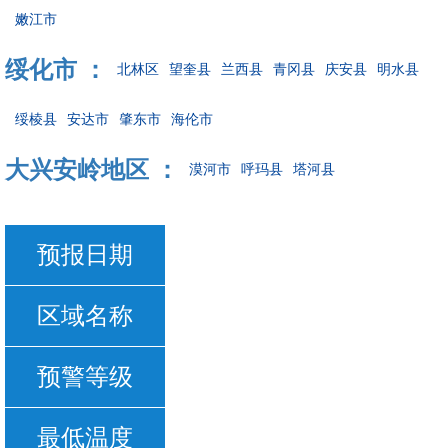
嫩江市
绥化市 ：
北林区
望奎县
兰西县
青冈县
庆安县
明水县
绥棱县
安达市
肇东市
海伦市
大兴安岭地区 ：
漠河市
呼玛县
塔河县
预报日期
区域名称
预警等级
最低温度