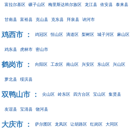
富拉尔基区
碾子山区
梅里斯达斡尔族区
龙江县
依安县
泰来县
甘南县
富裕县
克山县
克东县
拜泉县
讷河市
鸡西市 ：
鸡冠区
恒山区
滴道区
梨树区
城子河区
麻山区
鸡东县
虎林市
密山市
鹤岗市 ：
向阳区
工农区
南山区
兴安区
东山区
兴山区
萝北县
绥滨县
双鸭山市 ：
尖山区
岭东区
四方台区
宝山区
集贤县
友谊县
宝清县
饶河县
大庆市 ：
萨尔图区
龙凤区
让胡路区
红岗区
大同区