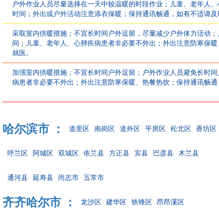
户外作业人员尽量选择在一天中较温暖的时段作业；儿童、老年人、
时间；外出或户外活动注意添衣保暖；保持通讯畅通，如有不适请及
采取室内供暖措施；不宜长时间户外逗留，尽量减少户外体力活动；
间；儿童、老年人、心肺疾病患者非必要不外出；外出注意防寒保暖
就医。
加强室内供暖措施；不宜长时间户外逗留；户外作业人员避免长时间
病患者非必要不外出；外出注意防寒保暖、热餐热饮；保持通讯畅通
哈尔滨市 ：
道里区
南岗区
道外区
平房区
松北区
香坊区
呼兰区
阿城区
双城区
依兰县
方正县
宾县
巴彦县
木兰县
通河县
延寿县
尚志市
五常市
齐齐哈尔市 ：
龙沙区
建华区
铁锋区
昂昂溪区