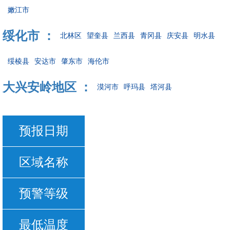
嫩江市
绥化市 ：
北林区
望奎县
兰西县
青冈县
庆安县
明水县
绥棱县
安达市
肇东市
海伦市
大兴安岭地区 ：
漠河市
呼玛县
塔河县
预报日期
区域名称
预警等级
最低温度