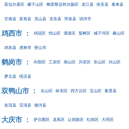
富拉尔基区
碾子山区
梅里斯达斡尔族区
龙江县
依安县
泰来县
甘南县
富裕县
克山县
克东县
拜泉县
讷河市
鸡西市 ：
鸡冠区
恒山区
滴道区
梨树区
城子河区
麻山区
鸡东县
虎林市
密山市
鹤岗市 ：
向阳区
工农区
南山区
兴安区
东山区
兴山区
萝北县
绥滨县
双鸭山市 ：
尖山区
岭东区
四方台区
宝山区
集贤县
友谊县
宝清县
饶河县
大庆市 ：
萨尔图区
龙凤区
让胡路区
红岗区
大同区