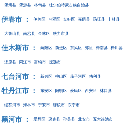
肇州县
肇源县
林甸县
杜尔伯特蒙古族自治县
伊春市 ：
伊美区
乌翠区
友好区
嘉荫县
汤旺县
丰林县
大箐山县
南岔县
金林区
铁力市县
佳木斯市 ：
向阳区
前进区
东风区
郊区
桦南县
桦川县
汤原县
同江市
富锦市
抚远市
七台河市 ：
新兴区
桃山区
茄子河区
勃利县
牡丹江市 ：
东安区
阳明区
爱民区
西安区
林口县
绥芬河市
海林市
宁安市
穆棱市
东宁市
黑河市 ：
爱辉区
逊克县
孙吴县
北安市
五大连池市