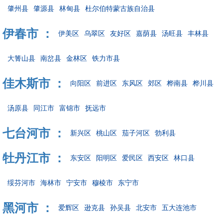
肇州县
肇源县
林甸县
杜尔伯特蒙古族自治县
伊春市 ：
伊美区
乌翠区
友好区
嘉荫县
汤旺县
丰林县
大箐山县
南岔县
金林区
铁力市县
佳木斯市 ：
向阳区
前进区
东风区
郊区
桦南县
桦川县
汤原县
同江市
富锦市
抚远市
七台河市 ：
新兴区
桃山区
茄子河区
勃利县
牡丹江市 ：
东安区
阳明区
爱民区
西安区
林口县
绥芬河市
海林市
宁安市
穆棱市
东宁市
黑河市 ：
爱辉区
逊克县
孙吴县
北安市
五大连池市