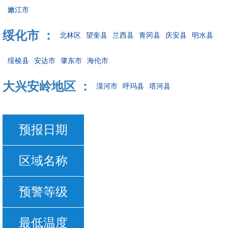
嫩江市
绥化市 ：
北林区
望奎县
兰西县
青冈县
庆安县
明水县
绥棱县
安达市
肇东市
海伦市
大兴安岭地区 ：
漠河市
呼玛县
塔河县
预报日期
区域名称
预警等级
最低温度