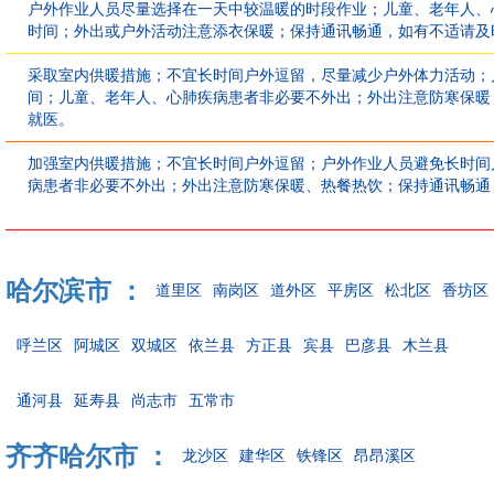
户外作业人员尽量选择在一天中较温暖的时段作业；儿童、老年人、
时间；外出或户外活动注意添衣保暖；保持通讯畅通，如有不适请及
采取室内供暖措施；不宜长时间户外逗留，尽量减少户外体力活动；
间；儿童、老年人、心肺疾病患者非必要不外出；外出注意防寒保暖
就医。
加强室内供暖措施；不宜长时间户外逗留；户外作业人员避免长时间
病患者非必要不外出；外出注意防寒保暖、热餐热饮；保持通讯畅通
哈尔滨市 ：
道里区
南岗区
道外区
平房区
松北区
香坊区
呼兰区
阿城区
双城区
依兰县
方正县
宾县
巴彦县
木兰县
通河县
延寿县
尚志市
五常市
齐齐哈尔市 ：
龙沙区
建华区
铁锋区
昂昂溪区