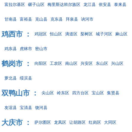
富拉尔基区
碾子山区
梅里斯达斡尔族区
龙江县
依安县
泰来县
甘南县
富裕县
克山县
克东县
拜泉县
讷河市
鸡西市 ：
鸡冠区
恒山区
滴道区
梨树区
城子河区
麻山区
鸡东县
虎林市
密山市
鹤岗市 ：
向阳区
工农区
南山区
兴安区
东山区
兴山区
萝北县
绥滨县
双鸭山市 ：
尖山区
岭东区
四方台区
宝山区
集贤县
友谊县
宝清县
饶河县
大庆市 ：
萨尔图区
龙凤区
让胡路区
红岗区
大同区