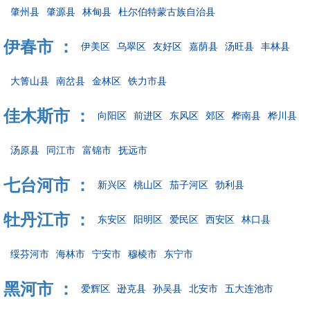
肇州县
肇源县
林甸县
杜尔伯特蒙古族自治县
伊春市 ：
伊美区
乌翠区
友好区
嘉荫县
汤旺县
丰林县
大箐山县
南岔县
金林区
铁力市县
佳木斯市 ：
向阳区
前进区
东风区
郊区
桦南县
桦川县
汤原县
同江市
富锦市
抚远市
七台河市 ：
新兴区
桃山区
茄子河区
勃利县
牡丹江市 ：
东安区
阳明区
爱民区
西安区
林口县
绥芬河市
海林市
宁安市
穆棱市
东宁市
黑河市 ：
爱辉区
逊克县
孙吴县
北安市
五大连池市