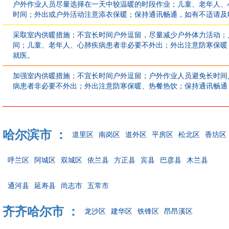
户外作业人员尽量选择在一天中较温暖的时段作业；儿童、老年人、
时间；外出或户外活动注意添衣保暖；保持通讯畅通，如有不适请及
采取室内供暖措施；不宜长时间户外逗留，尽量减少户外体力活动；
间；儿童、老年人、心肺疾病患者非必要不外出；外出注意防寒保暖
就医。
加强室内供暖措施；不宜长时间户外逗留；户外作业人员避免长时间
病患者非必要不外出；外出注意防寒保暖、热餐热饮；保持通讯畅通
哈尔滨市 ：
道里区
南岗区
道外区
平房区
松北区
香坊区
呼兰区
阿城区
双城区
依兰县
方正县
宾县
巴彦县
木兰县
通河县
延寿县
尚志市
五常市
齐齐哈尔市 ：
龙沙区
建华区
铁锋区
昂昂溪区