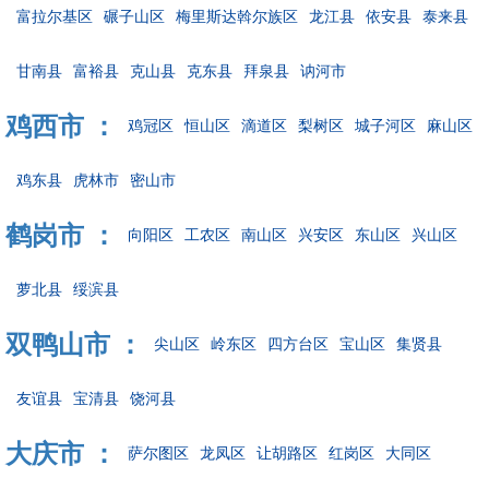
富拉尔基区
碾子山区
梅里斯达斡尔族区
龙江县
依安县
泰来县
甘南县
富裕县
克山县
克东县
拜泉县
讷河市
鸡西市 ：
鸡冠区
恒山区
滴道区
梨树区
城子河区
麻山区
鸡东县
虎林市
密山市
鹤岗市 ：
向阳区
工农区
南山区
兴安区
东山区
兴山区
萝北县
绥滨县
双鸭山市 ：
尖山区
岭东区
四方台区
宝山区
集贤县
友谊县
宝清县
饶河县
大庆市 ：
萨尔图区
龙凤区
让胡路区
红岗区
大同区