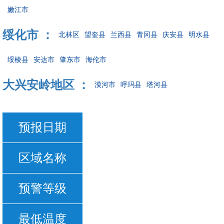
嫩江市
绥化市 ：
北林区
望奎县
兰西县
青冈县
庆安县
明水县
绥棱县
安达市
肇东市
海伦市
大兴安岭地区 ：
漠河市
呼玛县
塔河县
预报日期
区域名称
预警等级
最低温度