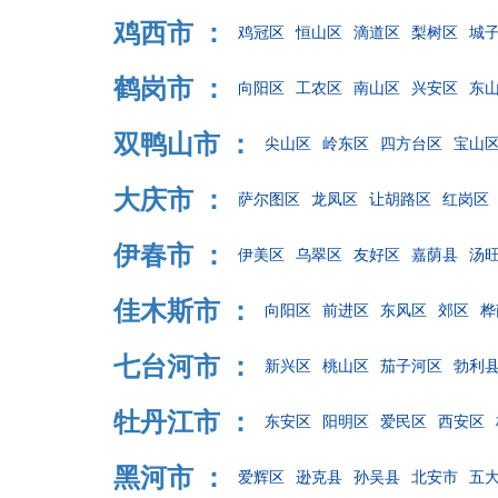
鸡西市 ：
鸡冠区
恒山区
滴道区
梨树区
城
鹤岗市 ：
向阳区
工农区
南山区
兴安区
东
双鸭山市 ：
尖山区
岭东区
四方台区
宝山
大庆市 ：
萨尔图区
龙凤区
让胡路区
红岗区
伊春市 ：
伊美区
乌翠区
友好区
嘉荫县
汤
佳木斯市 ：
向阳区
前进区
东风区
郊区
桦
七台河市 ：
新兴区
桃山区
茄子河区
勃利
牡丹江市 ：
东安区
阳明区
爱民区
西安区
黑河市 ：
爱辉区
逊克县
孙吴县
北安市
五