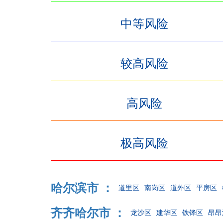
中等风险
较高风险
高风险
极高风险
哈尔滨市 ：
道里区
南岗区
道外区
平房区
齐齐哈尔市 ：
龙沙区
建华区
铁锋区
昂昂