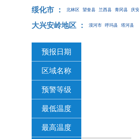
绥化市 ：
北林区
望奎县
兰西县
青冈县
庆
大兴安岭地区 ：
漠河市
呼玛县
塔河县
预报日期
区域名称
预警等级
最低温度
最高温度