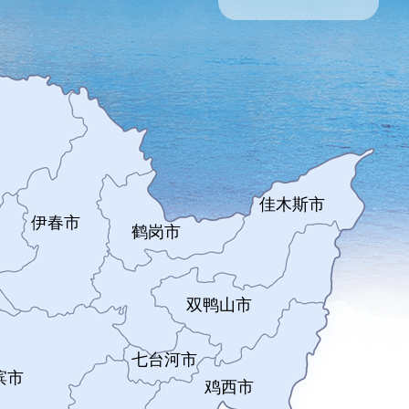
佳木斯市
伊春市
鹤岗市
双鸭山市
七台河市
滨市
鸡西市