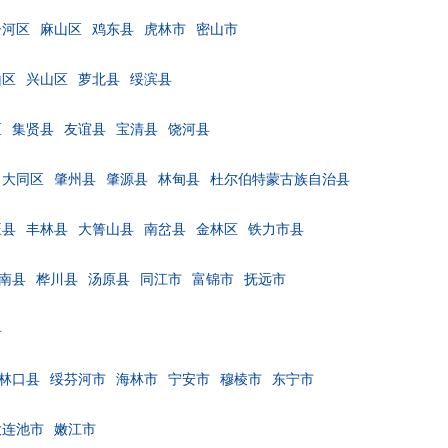
子河区
麻山区
鸡东县
虎林市
密山市
山区
兴山区
萝北县
绥滨县
区
集贤县
友谊县
宝清县
饶河县
大同区
肇州县
肇源县
林甸县
杜尔伯特蒙古族自治县
旺县
丰林县
大箐山县
南岔县
金林区
铁力市县
南县
桦川县
汤原县
同江市
富锦市
抚远市
县
林口县
绥芬河市
海林市
宁安市
穆棱市
东宁市
大连池市
嫩江市