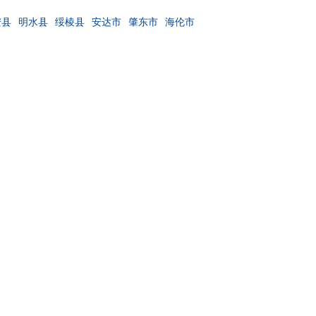
安县
明水县
绥棱县
安达市
肇东市
海伦市