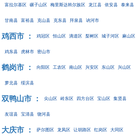
富拉尔基区
碾子山区
梅里斯达斡尔族区
龙江县
依安县
泰来县
甘南县
富裕县
克山县
克东县
拜泉县
讷河市
鸡西市 ：
鸡冠区
恒山区
滴道区
梨树区
城子河区
麻山区
鸡东县
虎林市
密山市
鹤岗市 ：
向阳区
工农区
南山区
兴安区
东山区
兴山区
萝北县
绥滨县
双鸭山市 ：
尖山区
岭东区
四方台区
宝山区
集贤县
友谊县
宝清县
饶河县
大庆市 ：
萨尔图区
龙凤区
让胡路区
红岗区
大同区