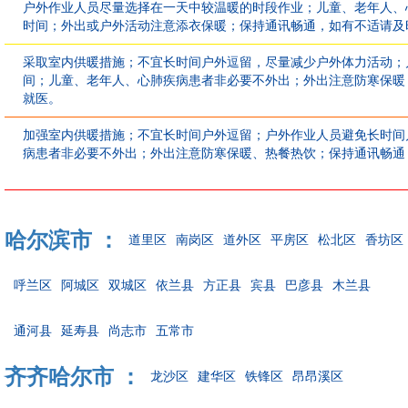
户外作业人员尽量选择在一天中较温暖的时段作业；儿童、老年人、
时间；外出或户外活动注意添衣保暖；保持通讯畅通，如有不适请及
采取室内供暖措施；不宜长时间户外逗留，尽量减少户外体力活动；
间；儿童、老年人、心肺疾病患者非必要不外出；外出注意防寒保暖
就医。
加强室内供暖措施；不宜长时间户外逗留；户外作业人员避免长时间
病患者非必要不外出；外出注意防寒保暖、热餐热饮；保持通讯畅通
哈尔滨市 ：
道里区
南岗区
道外区
平房区
松北区
香坊区
呼兰区
阿城区
双城区
依兰县
方正县
宾县
巴彦县
木兰县
通河县
延寿县
尚志市
五常市
齐齐哈尔市 ：
龙沙区
建华区
铁锋区
昂昂溪区