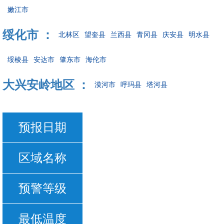
嫩江市
绥化市 ：
北林区
望奎县
兰西县
青冈县
庆安县
明水县
绥棱县
安达市
肇东市
海伦市
大兴安岭地区 ：
漠河市
呼玛县
塔河县
预报日期
区域名称
预警等级
最低温度