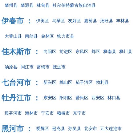
肇州县
肇源县
林甸县
杜尔伯特蒙古族自治县
伊春市 ：
伊美区
乌翠区
友好区
嘉荫县
汤旺县
丰林县
大箐山县
南岔县
金林区
铁力市县
佳木斯市 ：
向阳区
前进区
东风区
郊区
桦南县
桦川县
汤原县
同江市
富锦市
抚远市
七台河市 ：
新兴区
桃山区
茄子河区
勃利县
牡丹江市 ：
东安区
阳明区
爱民区
西安区
林口县
绥芬河市
海林市
宁安市
穆棱市
东宁市
黑河市 ：
爱辉区
逊克县
孙吴县
北安市
五大连池市