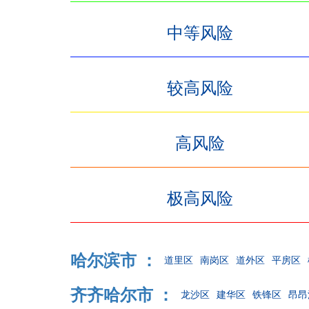
中等风险
较高风险
高风险
极高风险
哈尔滨市 ：
道里区
南岗区
道外区
平房区
齐齐哈尔市 ：
龙沙区
建华区
铁锋区
昂昂