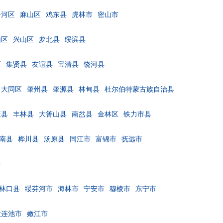
子河区
麻山区
鸡东县
虎林市
密山市
山区
兴山区
萝北县
绥滨县
区
集贤县
友谊县
宝清县
饶河县
大同区
肇州县
肇源县
林甸县
杜尔伯特蒙古族自治县
旺县
丰林县
大箐山县
南岔县
金林区
铁力市县
南县
桦川县
汤原县
同江市
富锦市
抚远市
县
林口县
绥芬河市
海林市
宁安市
穆棱市
东宁市
大连池市
嫩江市