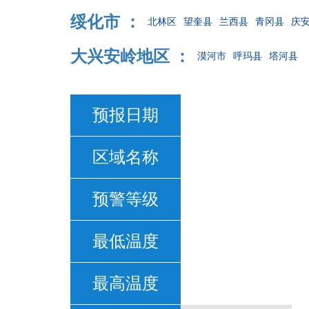
绥化市 ：
北林区
望奎县
兰西县
青冈县
庆
大兴安岭地区 ：
漠河市
呼玛县
塔河县
预报日期
区域名称
预警等级
最低温度
最高温度