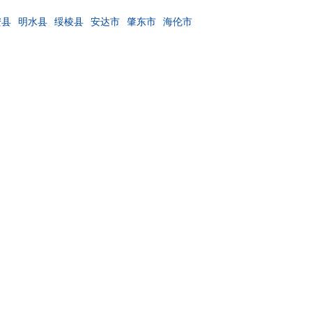
安县
明水县
绥棱县
安达市
肇东市
海伦市