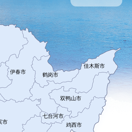
佳木斯市
伊春市
鹤岗市
双鸭山市
七台河市
滨市
鸡西市