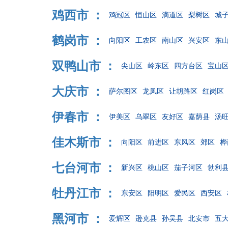
鸡西市 ：
鸡冠区
恒山区
滴道区
梨树区
城
鹤岗市 ：
向阳区
工农区
南山区
兴安区
东
双鸭山市 ：
尖山区
岭东区
四方台区
宝山
大庆市 ：
萨尔图区
龙凤区
让胡路区
红岗区
伊春市 ：
伊美区
乌翠区
友好区
嘉荫县
汤
佳木斯市 ：
向阳区
前进区
东风区
郊区
桦
七台河市 ：
新兴区
桃山区
茄子河区
勃利
牡丹江市 ：
东安区
阳明区
爱民区
西安区
黑河市 ：
爱辉区
逊克县
孙吴县
北安市
五