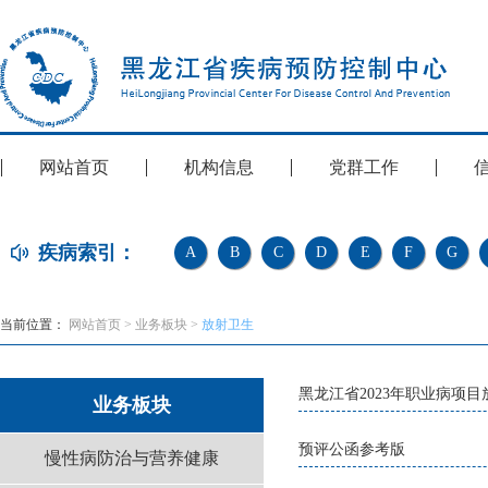
网站首页
机构信息
党群工作
疾病索引：
A
B
C
D
E
F
G
当前位置：
网站首页
>
业务板块
>
放射卫生
黑龙江省2023年职业病项
业务板块
预评公函参考版
慢性病防治与营养健康