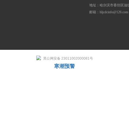
地址：哈尔滨市香坊区油坊
邮箱：hljcdcinfo@126.com
黑公网安备 23011002000081号
寒潮预警