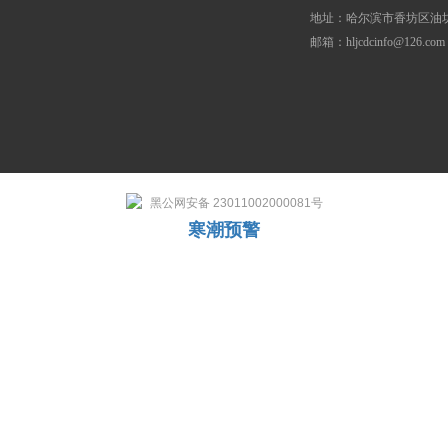
地址：哈尔滨市香坊区油坊
邮箱：hljcdcinfo@126.com
黑公网安备 23011002000081号
寒潮预警