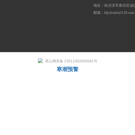
地址：哈尔滨市香坊区油坊
邮箱：hljcdcinfo@126.com
黑公网安备 23011002000081号
寒潮预警