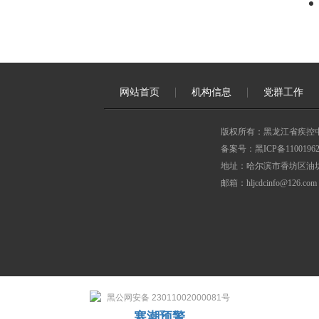
网站首页
机构信息
党群工作
版权所有：黑龙江省疾控
备案号：黑ICP备11001962
地址：哈尔滨市香坊区油坊
邮箱：hljcdcinfo@126.com
黑公网安备 23011002000081号
寒潮预警