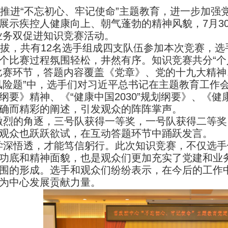
“不忘初心、牢记使命”主题教育，进一步加强党
展示疾控人健康向上、朝气蓬勃的精神风貌，7月3
业务双促进知识竞赛活动。
，共有12名选手组成四支队伍参加本次竞赛，选
个比赛过程氛围轻松，井然有序。知识竞赛共分“个人必
比赛环节，答题内容覆盖《党章》、党的十九大精
风险题”中，选手们对习近平总书记在主题教育工作
纲要》精神、《“健康中国2030”规划纲要》、《健康
确而精彩的阐述，引发观众的阵阵掌声。
的角逐，三号队获得一等奖，一号队获得二等奖，
观众也跃跃欲试，在互动答题环节中踊跃发言。
悟透，才能笃信躬行。此次知识竞赛，不仅选手们
功底和精神面貌，也是观众们更加充实了党建和业
围的形成。选手和观众们纷纷表示，在今后的工作
为中心发展贡献力量。