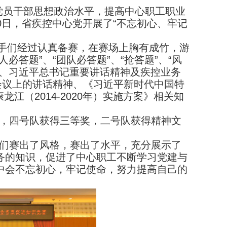
员干部思想政治水平，提高中心职工职业
0日，省疾控中心党开展了“不忘初心、牢记
手们经过认真备赛，在赛场上胸有成竹，游
答题”、“团队必答题”、“抢答题”、“风
神、习近平总书记重要讲话精神及疾控业务
会议上的讲话精神、《习近平新时代中国特
龙江（2014-2020年）实施方案》相关知
四号队获得三等奖，二号队获得精神文
赛出了风格，赛出了水平，充分展示了
务的知识，促进了中心职工不断学习党建与
中会不忘初心，牢记使命，努力提高自己的