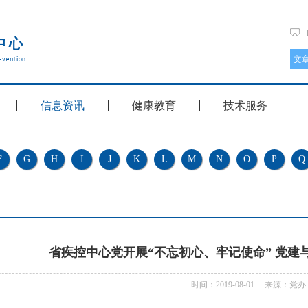
信息资讯
健康教育
技术服务
F
G
H
I
J
K
L
M
N
O
P
Q
省疾控中心党开展“不忘初心、牢记使命” 党建
时间：2019-08-01 来源：党办