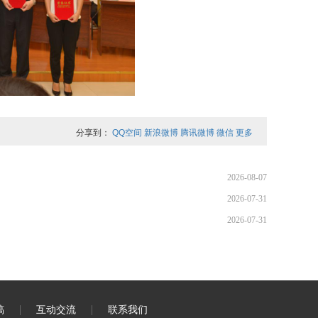
分享到：
QQ空间
新浪微博
腾讯微博
微信
更多
2026-08-07
2026-07-31
2026-07-31
稿
互动交流
联系我们