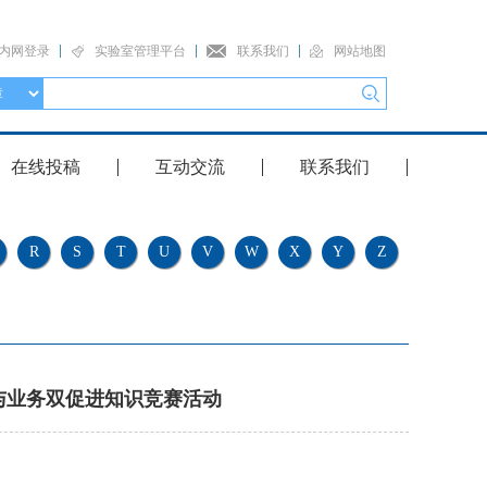
内网登录
实验室管理平台
联系我们
网站地图
在线投稿
互动交流
联系我们
R
S
T
U
V
W
X
Y
Z
与业务双促进知识竞赛活动