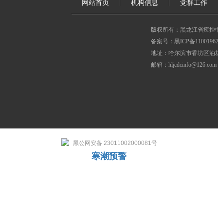
网站首页
机构信息
党群工作
版权所有：黑龙江省疾控
备案号：黑ICP备11001962
地址：哈尔滨市香坊区油坊
邮箱：hljcdcinfo@126.com
黑公网安备 23011002000081号
寒潮预警