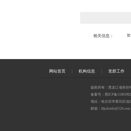
暂
相关信息：
网站首页
机构信息
党群工作
版权所有：黑龙江省疾控
备案号：黑ICP备11001962
地址：哈尔滨市香坊区油坊
邮箱：hljcdcinfo@126.com