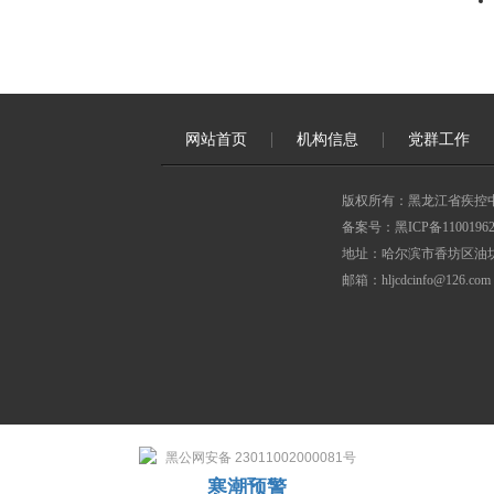
网站首页
机构信息
党群工作
版权所有：黑龙江省疾控
备案号：黑ICP备11001962
地址：哈尔滨市香坊区油坊
邮箱：hljcdcinfo@126.com
黑公网安备 23011002000081号
寒潮预警