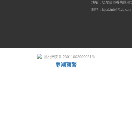
地址：哈尔滨市香坊区油坊
邮箱：hljcdcinfo@126.com
黑公网安备 23011002000081号
寒潮预警