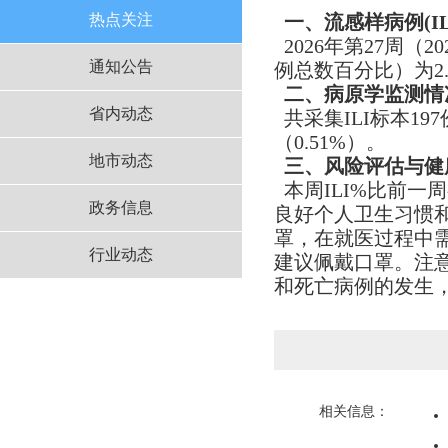
热点关注
一、
流感样病例
(
2026年第27周（2
通知公告
例总数百分比）为2.
二
、病原学监测
情
省内动态
共采集ILI标本19
（0.51%）。
地市动态
三、风险评估与健
本周ILI%比前
政务信息
良好个人卫生习惯
罩，在就医过程中
行业动态
建议佩戴口罩。注
和死亡病例的发生
相关信息：