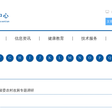
信息资讯
健康教育
技术服务
F
G
H
I
J
K
L
M
N
O
P
Q
省委农村改厕专题调研