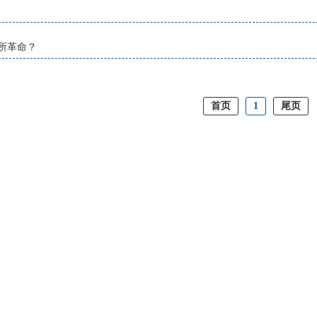
所革命？
首页
1
尾页